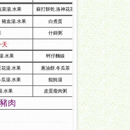
菜湯.水果
蘇打餅乾.洛神花茶
豬血湯.水果
白煮蛋
果
什錦粥
一天
湯.水果
蚵仔麵線
蛋花湯.水果
蔥油餅.冬瓜茶
冬瓜湯.水果
餛飩湯
湯.水果
皮蛋瘦肉粥
豬肉