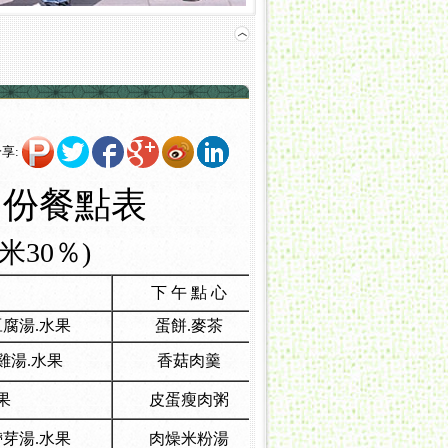
享:
月份餐點表
30％)
下 午 點 心
豆腐湯.水果
蛋餅.麥茶
雞湯.水果
香菇肉羹
果
皮蛋瘦肉粥
帶芽湯.水果
肉燥米粉湯