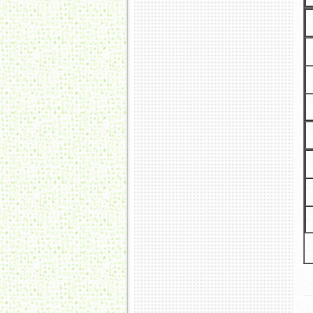
活動
[公告訊息]
端午節放假通知
[活動訊息]
畢業旅行
[餐點表]
四月份菜單
[公告訊息]
勞動節放假通知
[公告訊息]
115學年度招生簡
章
[公告訊息]
牙齒健檢
[公告訊息]
清明節.兒童節連
假通知
[活動訊息]
兒童節樂翻天
[餐點表]
三月份菜單
[餐點表]
二月份菜單
[公告訊息]
114學年收費公告
[餐點表]
115年元月份菜單
[公告訊息]
元旦放假通知