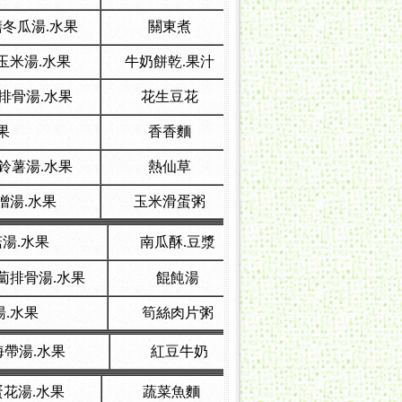
膳冬瓜湯.水果
關東煮
玉米湯.水果
牛奶餅乾.果汁
針排骨湯.水果
花生豆花
果
香香麵
馬鈴薯湯.水果
熱仙草
噌湯.水果
玉米滑蛋粥
菇湯.水果
南瓜酥.豆漿
蔔排骨湯.水果
餛飩湯
湯.水果
筍絲肉片粥
海帶湯.水果
紅豆牛奶
蛋花湯.水果
蔬菜魚麵