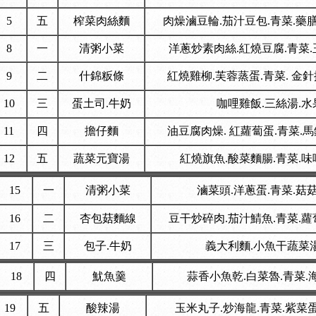
5
五
榨菜肉絲麵
肉燥滷豆輪.茄汁豆包.青菜.藥
8
一
清粥小菜
洋蔥炒素肉絲.紅燒豆腐.青菜.
9
二
什錦粄條
紅燒雞柳.芙蓉蒸蛋.青菜. 金
10
三
蛋土司.牛奶
咖哩雞飯.三絲湯.水
11
四
擔仔麵
油豆腐肉燥. 紅蘿蔔蛋.青菜.
12
五
蔬菜元寶湯
紅燒旗魚.酸菜麵腸.青菜.味
15
一
清粥小菜
滷菜頭.洋蔥蛋.青菜.菇
16
二
杏包菇麵線
豆干炒碎肉.茄汁鯖魚.青菜.蘿
17
三
包子.牛奶
義大利麵.小魚干蔬菜
18
四
魷魚羹
蒜香小魚乾.白菜魯.青菜.
19
五
酸辣湯
玉米丸子.炒海龍.青菜.紫菜