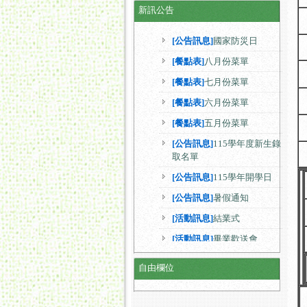
新訊公告
[餐點表]
十月份菜單
[公告訊息]
國家防災日
[餐點表]
八月份菜單
[餐點表]
七月份菜單
[餐點表]
六月份菜單
[餐點表]
五月份菜單
[公告訊息]
115學年度新生錄
取名單
[公告訊息]
115學年開學日
[公告訊息]
暑假通知
[活動訊息]
結業式
[活動訊息]
畢業歡送會
自由欄位
[活動訊息]
升級活動
[活動訊息]
查字典.認字闖關