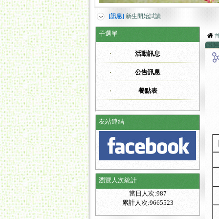
[訊息]
新生開始試讀
子選單
活動訊息
公告訊息
餐點表
友站連結
瀏覽人次統計
當日人次:987
累計人次:9665523