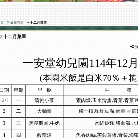
首頁
最新訊息
十二月菜單
十二月菜單
分
一安堂幼兒園114年12
(本園米飯是白米70％＋糙米
日期
星期
早 餐
午 餐
12/1
一
清粥小菜
素肉燥.玉米滑蛋.青菜.青菜
2
二
大麵羹
梅干扣肉.炸豆腐.青菜.香菇
3
三
黑糖饅頭.牛奶
肉絲炒麵.豬血湯.水
4
四
酸辣湯
魚香肉絲.芙蓉蒸蛋.青菜.海