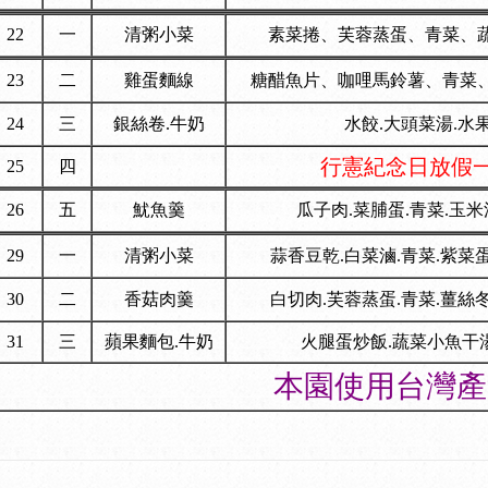
22
一
清粥小菜
素菜捲、芙蓉蒸蛋、青菜、蔬
23
二
雞蛋麵線
糖醋魚片、咖哩馬鈴薯、青菜、
24
三
銀絲卷.牛奶
水餃.大頭菜湯.水
行憲紀念日放假
25
四
26
五
魷魚羹
瓜子肉.菜脯蛋.青菜.玉米
29
一
清粥小菜
蒜香豆乾.白菜滷.青菜.紫菜
30
二
香菇肉羹
白切肉.芙蓉蒸蛋.青菜.薑絲
31
三
蘋果麵包.牛奶
火腿蛋炒飯.蔬菜小魚干
本園使用台灣產